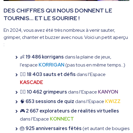
DES CHIFFRES QUI NOUS DONNENT LE
TOURNIS… ET LE SOURIRE !
En 2024, vous avez été très nombreux à venir sauter,
grimper, chanter et buzzer avec nous. Voici un petit aperçu
:
👶
19 486 korrigans
dans la plaine de jeux,
l’espace
KORRIGAN
(pas tous en même temps…)
🤸‍♂️
18 403 sauts et défis
dans l’Espace
KASCADE
🧗‍♀️
10 462 grimpeurs
dans l’Espace
KANYON
🧠
653 sessions de quiz
dans l’Espace
KWIZZ
🎮
2 667 explorateurs de réalités virtuelles
dans l’Espace
KONNECT
🎂
925 anniversaires fêtés
(et autant de bougies