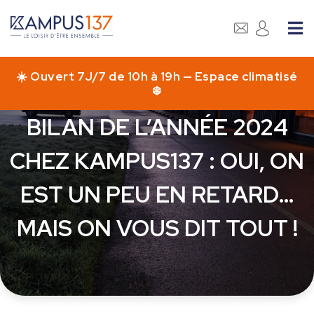
Accueil
>
Bilan de l’année 2024 chez KAMPUS137 : Oui, on
Actualités
>
est un peu en retard… mais on vous dit tout !
BILAN DE L’ANNÉE 2024
CHEZ KAMPUS137 : OUI, ON
EST UN PEU EN RETARD…
MAIS ON VOUS DIT TOUT !