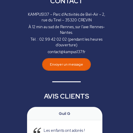
CONTACT
KAMPUS137 – Parc d’Activités de Bel-Air – 2,
rue du Tirel – 35320 CREVIN
À 12 min au sud de Rennes, sur l’axe Rennes-
Nantes.
Tél. : 02 99 42 02 02 (pendant les heures
d’ouverture)
contact@kampus137.fr
Envoyer un message
AVIS CLIENTS
Guil G
Les enfants ont adorés !
Lieu agr