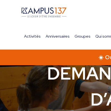
Notifications
0,00
€
Activités
Anniversaires
Groupes
Qui som
Accueil
>
Demande de réservation d’annivers
DEMAN
D’