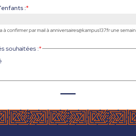
'enfants :
*
 à confirmer par mail à anniversaires@kampus137.fr une semain
és souhaitées :
*
é