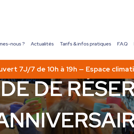
mes-nous ?
Actualités
Tarifs & infos pratiques
F.A.Q
aire*
DE DE RÉSER
ANNIVERSAI