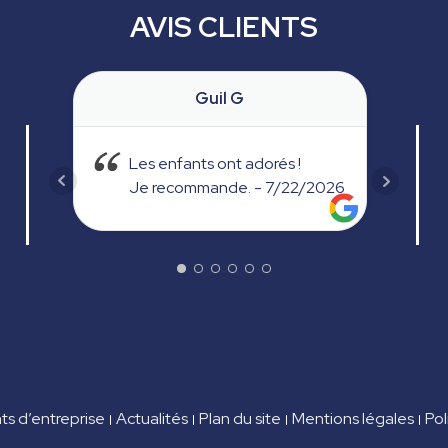
AVIS CLIENTS
Guil G
Les enfants ont adorés !
L
Je recommande.
- 7/22/2026
c
e
N
v
e
J
p
m
f
s d’entreprise
Actualités
Plan du site
Mentions légales
Pol
P