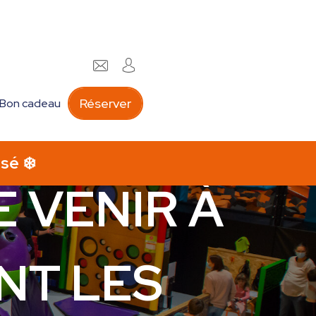
Réserver
Bon cadeau
 VENIR À
NT LES