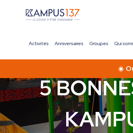
Activités
Anniversaires
Groupes
Qui som
Accueil
>
Actualités
>
5 bonnes raisons de ve
5 BONNE
KAMPU