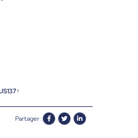
US137
!
Partager :