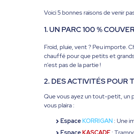
Voici 5 bonnes raisons de venir pa
1. UN PARC 100 % COUVE
Froid, pluie, vent ? Peu importe. 
chauffé pour que petits et grand
n’est pas de la partie !
2. DES ACTIVITÉS POUR 
Que vous ayez un tout-petit, un p
vous plaira :
Espace
KORRIGAN
: Une i
Espace
KASCADE
: Trampo