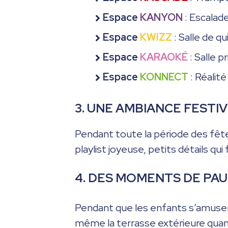
Espace
KANYON
: Escalade
Espace
KWIZZ
: Salle de 
Espace
KARAOKÉ
: Salle 
Espace
KONNECT
: Réalit
3. UNE AMBIANCE FESTI
Pendant toute la période des fête
playlist joyeuse, petits détails q
4. DES MOMENTS DE PA
Pendant que les enfants s’amusent,
même la terrasse extérieure quand