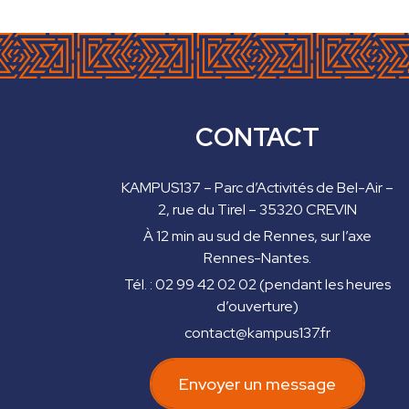
CONTACT
KAMPUS137 – Parc d’Activités de Bel-Air –
Guil G
2, rue du Tirel – 35320 CREVIN
À 12 min au sud de Rennes, sur l’axe
Rennes-Nantes.
Les enfants ont adorés !
Je recommande.
- 7/22
Tél. : 02 99 42 02 02 (pendant les heures
d’ouverture)
contact@kampus137.fr
Envoyer un message