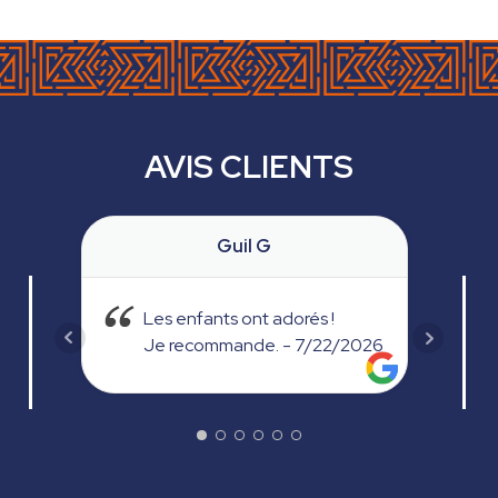
AVIS CLIENTS
Sylvie
Lieu agréable, avec un large
T
/2026
choix d’activités pour les
(
enfants.
r
Nous avons testé la réalité
virtuelle : une très bonne
expérience.
Je recommande vivement