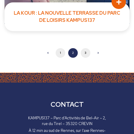
+
LA KOUR : LA NOUVELLE TERRASSE DU PARC
DE LOISIRS KAMPUS137
Avec l'arrivée de l'été, le parc de loisirs KAMPUS137 est...
1
2
3
CONTACT
KAMPUS137 – Parc d’Activités de Bel-Air – 2,
rue du Tirel – 35320 CREVIN
À 12 min au sud de Rennes, sur l’axe Rennes-