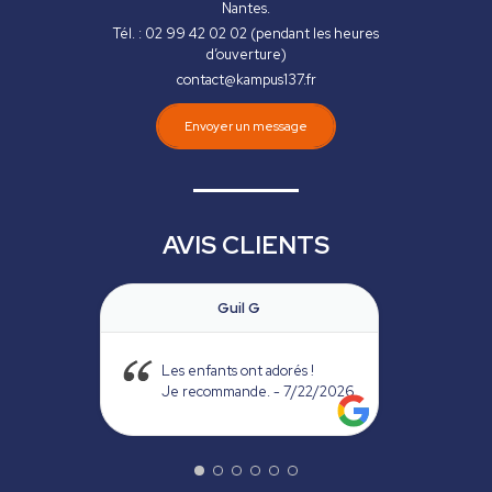
Nantes.
Tél. : 02 99 42 02 02 (pendant les heures
d’ouverture)
contact@kampus137.fr
Envoyer un message
AVIS CLIENTS
G
Sylvie
t adorés !
Lieu agréable, avec un large
e.
- 7/22/2026
choix d’activités pour les
enfants.
Nous avons testé la réalité
virtuelle : une très bonne
expérience.