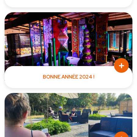
Un Karaoké Fun et Accessible à Crevin, près de Rennes...
+
BONNE ANNÉE 2024 !
L'année 2023 s'achève dans votre parc de loisirs KAMPUS137,
toute...