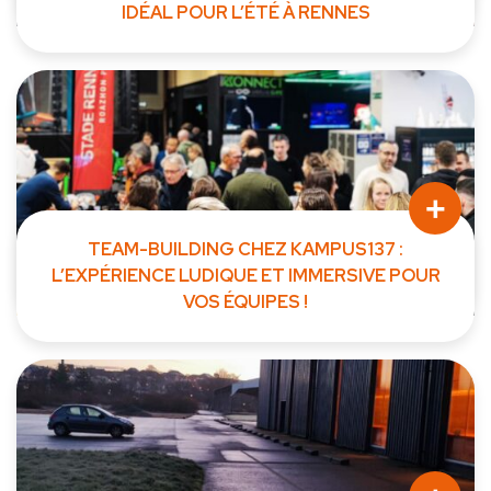
IDÉAL POUR L’ÉTÉ À RENNES
Un refuge fun et frais pendant les fortes chaleurs L’été,...
+
TEAM-BUILDING CHEZ KAMPUS137 :
L’EXPÉRIENCE LUDIQUE ET IMMERSIVE POUR
VOS ÉQUIPES !
Vous cherchez un lieu pour souder votre équipe près de...