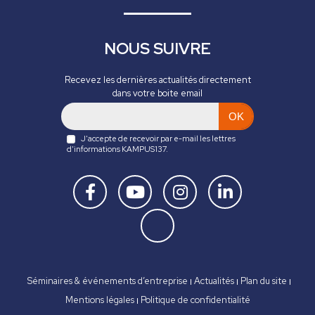
Je recommande vivement pour
passer un excellent moment
entre amis ou en famille 😀
Petit message aux gérants : il
serait appréciable d’isoler
davantage la salle de réalité
virtuelle afin de permettre une
immersion totale, sans les bruits
environnants.
- 3/29/2026
NOUS SUIVRE
Recevez les dernières actualités directement
dans votre boite email
OK