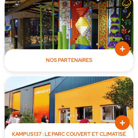
+
NOS PARTENAIRES
Bretisol - Laillé Bretisol est leader sur le marché en...
+
KAMPUS137 : LE PARC COUVERT ET CLIMATISÉ