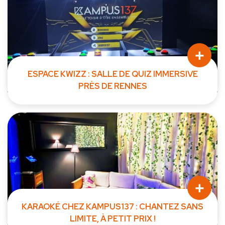
+
ESPACE KWIZZ : SALLE DE QUIZ IMMERSIVE
PRÈS DE RENNES
Plongez dans l'univers de l'Espace KWIZZ chez KAMPUS137 !
Vous...
+
KARAOKÉ CHEZ KAMPUS137 : CHANTEZ SANS
LIMITE, À PETIT PRIX !