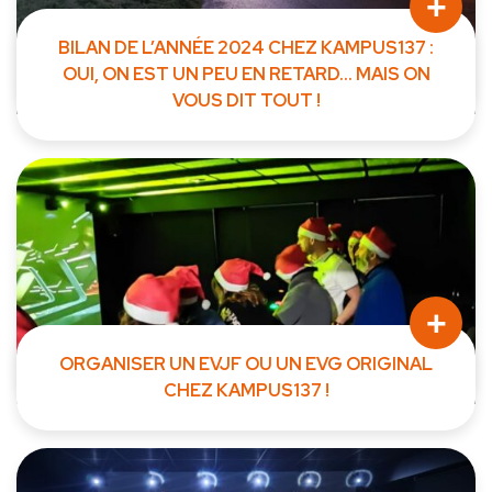
+
BILAN DE L’ANNÉE 2024 CHEZ KAMPUS137 :
OUI, ON EST UN PEU EN RETARD… MAIS ON
VOUS DIT TOUT !
Un mot (tardif) pour vous dire MERCI ❤️ Oui, on...
+
ORGANISER UN EVJF OU UN EVG ORIGINAL
CHEZ KAMPUS137 !
Créez des souvenirs inoubliables avant le grand jour Un(e)
ami(e)...